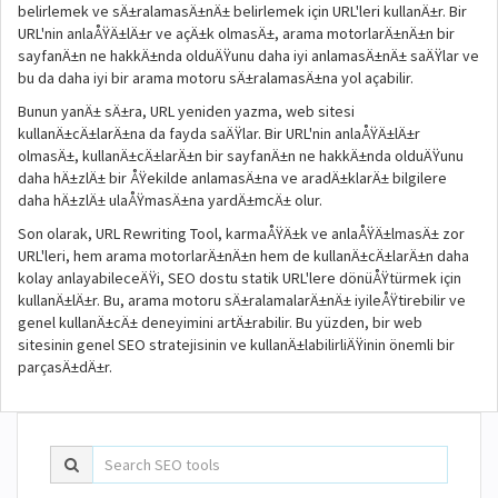
belirlemek ve sÄ±ralamasÄ±nÄ± belirlemek için URL'leri kullanÄ±r. Bir
URL'nin anlaÅŸÄ±lÄ±r ve açÄ±k olmasÄ±, arama motorlarÄ±nÄ±n bir
sayfanÄ±n ne hakkÄ±nda olduÄŸunu daha iyi anlamasÄ±nÄ± saÄŸlar ve
bu da daha iyi bir arama motoru sÄ±ralamasÄ±na yol açabilir.
Bunun yanÄ± sÄ±ra, URL yeniden yazma, web sitesi
kullanÄ±cÄ±larÄ±na da fayda saÄŸlar. Bir URL'nin anlaÅŸÄ±lÄ±r
olmasÄ±, kullanÄ±cÄ±larÄ±n bir sayfanÄ±n ne hakkÄ±nda olduÄŸunu
daha hÄ±zlÄ± bir ÅŸekilde anlamasÄ±na ve aradÄ±klarÄ± bilgilere
daha hÄ±zlÄ± ulaÅŸmasÄ±na yardÄ±mcÄ± olur.
Son olarak, URL Rewriting Tool, karmaÅŸÄ±k ve anlaÅŸÄ±lmasÄ± zor
URL'leri, hem arama motorlarÄ±nÄ±n hem de kullanÄ±cÄ±larÄ±n daha
kolay anlayabileceÄŸi, SEO dostu statik URL'lere dönüÅŸtürmek için
kullanÄ±lÄ±r. Bu, arama motoru sÄ±ralamalarÄ±nÄ± iyileÅŸtirebilir ve
genel kullanÄ±cÄ± deneyimini artÄ±rabilir. Bu yüzden, bir web
sitesinin genel SEO stratejisinin ve kullanÄ±labilirliÄŸinin önemli bir
parçasÄ±dÄ±r.