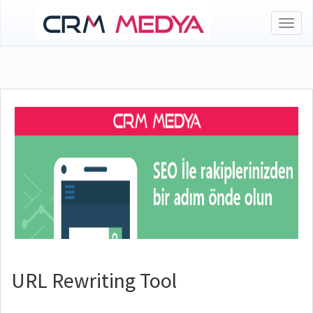
Toggl
naviga
URL Rewriting Tool