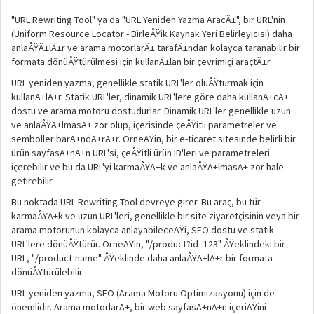
"URL Rewriting Tool" ya da "URL Yeniden Yazma AracÄ±", bir URL'nin
(Uniform Resource Locator - BirleÅŸik Kaynak Yeri Belirleyicisi) daha
anlaÅŸÄ±lÄ±r ve arama motorlarÄ± tarafÄ±ndan kolayca taranabilir bir
formata dönüÅŸtürülmesi için kullanÄ±lan bir çevrimiçi araçtÄ±r.
URL yeniden yazma, genellikle statik URL'ler oluÅŸturmak için
kullanÄ±lÄ±r. Statik URL'ler, dinamik URL'lere göre daha kullanÄ±cÄ±
dostu ve arama motoru dostudurlar. Dinamik URL'ler genellikle uzun
ve anlaÅŸÄ±lmasÄ± zor olup, içerisinde çeÅŸitli parametreler ve
semboller barÄ±ndÄ±rÄ±r. ÖrneÄŸin, bir e-ticaret sitesinde belirli bir
ürün sayfasÄ±nÄ±n URL'si, çeÅŸitli ürün ID'leri ve parametreleri
içerebilir ve bu da URL'yi karmaÅŸÄ±k ve anlaÅŸÄ±lmasÄ± zor hale
getirebilir.
Bu noktada URL Rewriting Tool devreye girer. Bu araç, bu tür
karmaÅŸÄ±k ve uzun URL'leri, genellikle bir site ziyaretçisinin veya bir
arama motorunun kolayca anlayabileceÄŸi, SEO dostu ve statik
URL'lere dönüÅŸtürür. ÖrneÄŸin, "/product?id=123" ÅŸeklindeki bir
URL, "/product-name" ÅŸeklinde daha anlaÅŸÄ±lÄ±r bir formata
dönüÅŸtürülebilir.
URL yeniden yazma, SEO (Arama Motoru Optimizasyonu) için de
önemlidir. Arama motorlarÄ±, bir web sayfasÄ±nÄ±n içeriÄŸini