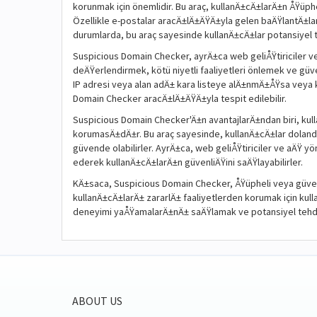
korunmak için önemlidir. Bu araç, kullanÄ±cÄ±larÄ±n ÅŸüp
Özellikle e-postalar aracÄ±lÄ±ÄŸÄ±yla gelen baÄŸlantÄ±l
durumlarda, bu araç sayesinde kullanÄ±cÄ±lar potansiyel teh
Suspicious Domain Checker, ayrÄ±ca web geliÅŸtiriciler ve a
deÄŸerlendirmek, kötü niyetli faaliyetleri önlemek ve güven
IP adresi veya alan adÄ± kara listeye alÄ±nmÄ±ÅŸsa veya 
Domain Checker aracÄ±lÄ±ÄŸÄ±yla tespit edilebilir.
Suspicious Domain Checker'Ä±n avantajlarÄ±ndan biri, kul
korumasÄ±dÄ±r. Bu araç sayesinde, kullanÄ±cÄ±lar dolandÄ
güvende olabilirler. AyrÄ±ca, web geliÅŸtiriciler ve aÄŸ yö
ederek kullanÄ±cÄ±larÄ±n güvenliÄŸini saÄŸlayabilirler.
KÄ±saca, Suspicious Domain Checker, ÅŸüpheli veya güven
kullanÄ±cÄ±larÄ± zararlÄ± faaliyetlerden korumak için kulla
deneyimi yaÅŸamalarÄ±nÄ± saÄŸlamak ve potansiyel tehd
ABOUT US