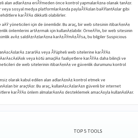
heli alan adlarÄ±na eriÅŸmeden önce kontrol yapmalarÄ±na olanak tanÄ±r.
ar veya sosyal medya platformlarÄ±nda paylaÅŸÄ±lan baÄŸlantÄ±lar gibi
ditlere karÅŸÄ± dikkatli olabilirler.
ÄŸ yöneticileri için de önemlidir. Bu araç, bir web sitesinin itibarÄ±nÄ±
lik önlemlerini artÄ±rmak için kullanÄ±labilir. ÖrneÄŸin, bir web sitesinin
kimlik avÄ± saldÄ±rÄ±larÄ±na karÄ±ÅŸmÄ±ÅŸsa, bu bilgiler Suspicious
lanÄ±cÄ±larÄ± zararlÄ± veya ÅŸüpheli web sitelerine karÅŸÄ±
±rÄ±cÄ±lÄ±k veya kötü amaçlÄ± faaliyetlere karÅŸÄ± daha bilinçli ve
neticileri de web sitelerinin itibarÄ±nÄ± ve güvenlik durumunu kontrol
siz olarak kabul edilen alan adlarÄ±nÄ± kontrol etmek ve
nÄ±lan bir araçtÄ±r. Bu araç, kullanÄ±cÄ±larÄ±n güvenli bir internet
itlere karÅŸÄ± önlem almalarÄ±nÄ± desteklemek amacÄ±yla kullanÄ±lÄ±r.
TOP 5 TOOLS