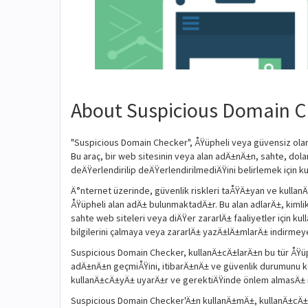
About Suspicious Domain C
"Suspicious Domain Checker", ÅŸüpheli veya güvensiz olarak
Bu araç, bir web sitesinin veya alan adÄ±nÄ±n, sahte, dol
deÄŸerlendirilip deÄŸerlendirilmediÄŸini belirlemek için ku
Ä°nternet üzerinde, güvenlik riskleri taÅŸÄ±yan ve kullan
ÅŸüpheli alan adÄ± bulunmaktadÄ±r. Bu alan adlarÄ±, kim
sahte web siteleri veya diÄŸer zararlÄ± faaliyetler için kull
bilgilerini çalmaya veya zararlÄ± yazÄ±lÄ±mlarÄ± indirmeye
Suspicious Domain Checker, kullanÄ±cÄ±larÄ±n bu tür ÅŸüph
adÄ±nÄ±n geçmiÅŸini, itibarÄ±nÄ± ve güvenlik durumunu kon
kullanÄ±cÄ±yÄ± uyarÄ±r ve gerektiÄŸinde önlem almasÄ± içi
Suspicious Domain Checker'Ä±n kullanÄ±mÄ±, kullanÄ±cÄ±la