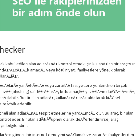
hecker
 kabul edilen alan adlarÄ±nÄ± kontrol etmek için kullanÄ±lan bir araçtÄ±r.
andÄ±rÄ±cÄ±lÄ±k amaçlÄ± veya kötü niyetli faaliyetlere yönelik olarak
llanÄ±lÄ±r.
Ä±cÄ±larÄ± yanÄ±ltÄ±cÄ± veya zararlÄ± faaliyetlere yönlendiren birçok
lik avÄ± (phishing) saldÄ±rÄ±larÄ±, kötü amaçlÄ± yazÄ±lÄ±m daÄŸÄ±tÄ±mÄ±,
anÄ±labilir. Bu tür alan adlarÄ±, kullanÄ±cÄ±larÄ± aldatarak kiÅŸisel
 teÅŸvik edebilir.
eli alan adlarÄ±nÄ± tespit etmelerine yardÄ±mcÄ± olur. Bu araç, bir alan
trol eder. Bir alan adÄ± ÅŸüpheli olarak deÄŸerlendirilirse, araç
n bilgilendirir.
rÄ±n güvenli bir internet deneyimi saÄŸlamak ve zararlÄ± faaliyetlerden