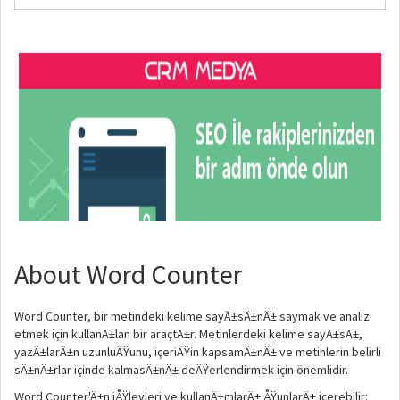
About Word Counter
Word Counter, bir metindeki kelime sayÄ±sÄ±nÄ± saymak ve analiz
etmek için kullanÄ±lan bir araçtÄ±r. Metinlerdeki kelime sayÄ±sÄ±,
yazÄ±larÄ±n uzunluÄŸunu, içeriÄŸin kapsamÄ±nÄ± ve metinlerin belirli
sÄ±nÄ±rlar içinde kalmasÄ±nÄ± deÄŸerlendirmek için önemlidir.
Word Counter'Ä±n iÅŸlevleri ve kullanÄ±mlarÄ± ÅŸunlarÄ± içerebilir: