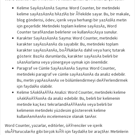
Kelime SayÄ±sÄ±nÄ± Sayma: Word Counter, bir metindeki
kelime sayÄ±sÄ±nÄ± hÄ±zlÄ± bir ÅŸekilde sayar. Bu, bir makale,
blog gönderisi, ödev, içerik veya herhangi bir yazÄ±lÄ± metin
için geçerlidir. Metindeki toplam kelime sayÄ±sÄ±, Word
Counter tarafÄ±ndan belirlenir ve kullanÄ±cÄ±ya sunulur.
Karakter SayÄ±sÄ±nÄ± Sayma: Word Counter, metindeki
karakter sayÄ±sÄ±nÄ± da sayabilir. Bu, metindeki toplam
karakter sayÄ±sÄ±nÄ±, boÅŸluklarÄ± dahil veya hariç tutarak
gösterir. BazÄ± durumlarda, karakter sayÄ±sÄ± belirli bir
sÄ±nÄ±rlama veya yönergeye uymak için önemlidir.
Paragraf ve Cümle SayÄ±sÄ±nÄ± Sayma: Word Counter,
metindeki paragraf ve cümle sayÄ±sÄ±nÄ± da analiz edebilir.
Bu, metin yapÄ±sÄ±nÄ± ve bölümlendirmeyi deÄŸerlendirmek
için faydalÄ± olabilir.
Kelime SÄ±klÄ±ÄŸÄ± Analizi: Word Counter, metindeki kelime
sÄ±klÄ±ÄŸÄ±nÄ± da analiz edebilir. Bu, belirli bir kelimenin
metinde kaç kez tekrarlandÄ±ÄŸÄ±nÄ± veya belirli bir
kelimenin metindeki yüzdesini göstererek kelime
kullanÄ±mÄ±nÄ± incelemenize olanak tanÄ±r.
Word Counter, yazarlar, editörler, öÄŸrenciler ve içerik
oluÅŸturucularÄ± gibi birçok kiÅŸi için faydalÄ± bir araçtÄ±r. Metinlerin