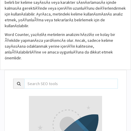
belirli bir kelime sayÄ±sÄ± veya karakter sÄ±nÄ±rlamasÄ± içinde
kalmasÄ± gerektiÄŸinde veya içeriÄŸin uzunluÄŸunu deÄŸerlendirmek
için kullanÄ±labilir. AyrÄ±ca, metindeki kelime kullanÄ±mÄ±nÄ± analiz
etmek, yoÄŸunlaÅŸma veya tekrarlarÄ± belirlemek için de
kullanÄ±labilir.
Word Counter, yazÄ±lÄ± metinlerin analizini hÄ±zlÄ± ve kolay bir
ÅŸekilde yapmanÄ±za yardÄ±mcÄ± olur. Ancak, sadece kelime
sayÄ±sÄ±na odaklanmak yerine içeriÄŸin kalitesine,
anlaÅŸÄ±labilirliÄŸine ve amaca uygunluÄŸuna da dikkat etmek
önemlidir.