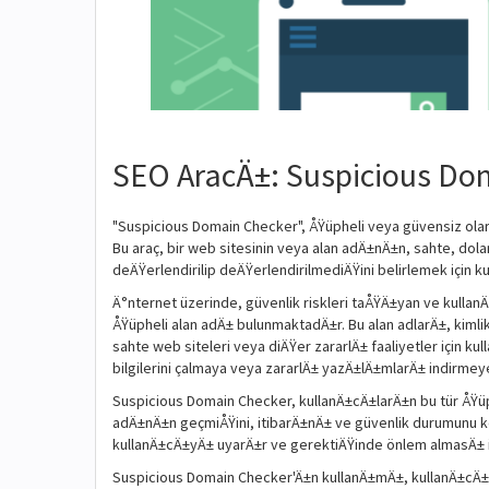
SEO AracÄ±: Suspicious Do
"Suspicious Domain Checker", ÅŸüpheli veya güvensiz olarak
Bu araç, bir web sitesinin veya alan adÄ±nÄ±n, sahte, dol
deÄŸerlendirilip deÄŸerlendirilmediÄŸini belirlemek için ku
Ä°nternet üzerinde, güvenlik riskleri taÅŸÄ±yan ve kullan
ÅŸüpheli alan adÄ± bulunmaktadÄ±r. Bu alan adlarÄ±, kim
sahte web siteleri veya diÄŸer zararlÄ± faaliyetler için kull
bilgilerini çalmaya veya zararlÄ± yazÄ±lÄ±mlarÄ± indirmeye
Suspicious Domain Checker, kullanÄ±cÄ±larÄ±n bu tür ÅŸüph
adÄ±nÄ±n geçmiÅŸini, itibarÄ±nÄ± ve güvenlik durumunu kon
kullanÄ±cÄ±yÄ± uyarÄ±r ve gerektiÄŸinde önlem almasÄ± içi
Suspicious Domain Checker'Ä±n kullanÄ±mÄ±, kullanÄ±cÄ±la