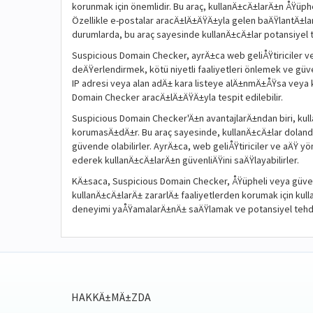
korunmak için önemlidir. Bu araç, kullanÄ±cÄ±larÄ±n ÅŸüp
Özellikle e-postalar aracÄ±lÄ±ÄŸÄ±yla gelen baÄŸlantÄ±l
durumlarda, bu araç sayesinde kullanÄ±cÄ±lar potansiyel teh
Suspicious Domain Checker, ayrÄ±ca web geliÅŸtiriciler ve a
deÄŸerlendirmek, kötü niyetli faaliyetleri önlemek ve güven
IP adresi veya alan adÄ± kara listeye alÄ±nmÄ±ÅŸsa veya 
Domain Checker aracÄ±lÄ±ÄŸÄ±yla tespit edilebilir.
Suspicious Domain Checker'Ä±n avantajlarÄ±ndan biri, kul
korumasÄ±dÄ±r. Bu araç sayesinde, kullanÄ±cÄ±lar dolandÄ
güvende olabilirler. AyrÄ±ca, web geliÅŸtiriciler ve aÄŸ yö
ederek kullanÄ±cÄ±larÄ±n güvenliÄŸini saÄŸlayabilirler.
KÄ±saca, Suspicious Domain Checker, ÅŸüpheli veya güven
kullanÄ±cÄ±larÄ± zararlÄ± faaliyetlerden korumak için kulla
deneyimi yaÅŸamalarÄ±nÄ± saÄŸlamak ve potansiyel tehd
HAKKÄ±MÄ±ZDA