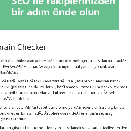
main Checker
 kabul edilen alan adlarÄ±nÄ± kontrol etmek için kullanÄ±lan bir araçtÄ±r.
andÄ±rÄ±cÄ±lÄ±k amaçlÄ± veya kötü niyetli faaliyetlere yönelik olarak
llanÄ±lÄ±r.
Ä±cÄ±larÄ± yanÄ±ltÄ±cÄ± veya zararlÄ± faaliyetlere yönlendiren birçok
lik avÄ± (phishing) saldÄ±rÄ±larÄ±, kötü amaçlÄ± yazÄ±lÄ±m daÄŸÄ±tÄ±mÄ±,
anÄ±labilir. Bu tür alan adlarÄ±, kullanÄ±cÄ±larÄ± aldatarak kiÅŸisel
 teÅŸvik edebilir.
eli alan adlarÄ±nÄ± tespit etmelerine yardÄ±mcÄ± olur. Bu araç, bir alan
trol eder. Bir alan adÄ± ÅŸüpheli olarak deÄŸerlendirilirse, araç
n bilgilendirir.
rÄ±n güvenli bir internet deneyimi saÄŸlamak ve zararlÄ± faaliyetlerden