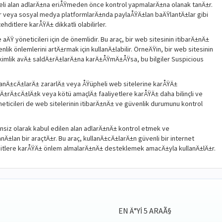
heli alan adlarÄ±na eriÅŸmeden önce kontrol yapmalarÄ±na olanak tanÄ±r.
ar veya sosyal medya platformlarÄ±nda paylaÅŸÄ±lan baÄŸlantÄ±lar gibi
ditlere karÅŸÄ± dikkatli olabilirler.
ÄŸ yöneticileri için de önemlidir. Bu araç, bir web sitesinin itibarÄ±nÄ±
lik önlemlerini artÄ±rmak için kullanÄ±labilir. ÖrneÄŸin, bir web sitesinin
kimlik avÄ± saldÄ±rÄ±larÄ±na karÄ±ÅŸmÄ±ÅŸsa, bu bilgiler Suspicious
lanÄ±cÄ±larÄ± zararlÄ± veya ÅŸüpheli web sitelerine karÅŸÄ±
±rÄ±cÄ±lÄ±k veya kötü amaçlÄ± faaliyetlere karÅŸÄ± daha bilinçli ve
neticileri de web sitelerinin itibarÄ±nÄ± ve güvenlik durumunu kontrol
siz olarak kabul edilen alan adlarÄ±nÄ± kontrol etmek ve
nÄ±lan bir araçtÄ±r. Bu araç, kullanÄ±cÄ±larÄ±n güvenli bir internet
itlere karÅŸÄ± önlem almalarÄ±nÄ± desteklemek amacÄ±yla kullanÄ±lÄ±r.
EN Ä°YI 5 ARAÃ§