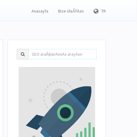
Anasayfa
Bize UlaÅŸÄ±n
TR