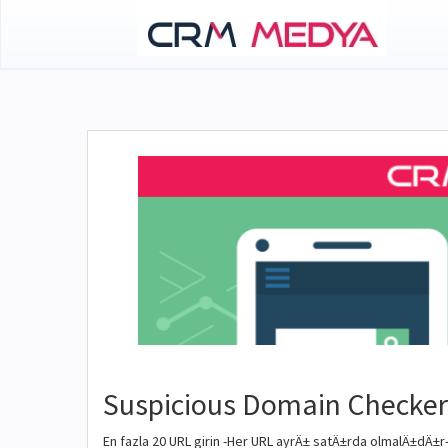
Suspicious Domain Checker
En fazla 20 URL girin -Her URL ayrÄ± satÄ±rda olmalÄ±dÄ±r