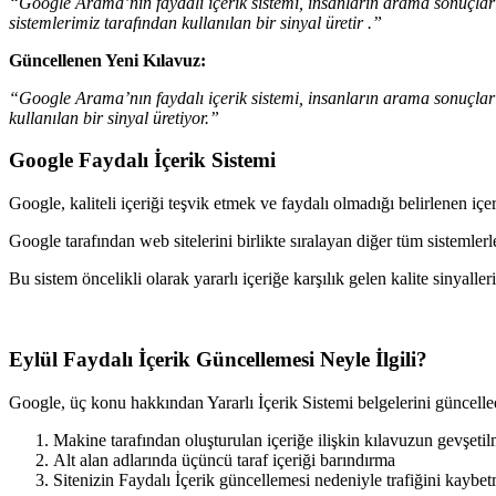
“Google Arama’nın faydalı içerik sistemi, insanların arama sonuçların
sistemlerimiz tarafından kullanılan bir sinyal üretir .”
Güncellenen Yeni Kılavuz:
“Google Arama’nın faydalı içerik sistemi, insanların arama sonuçları
kullanılan bir sinyal üretiyor.”
Google Faydalı İçerik Sistemi
Google, kaliteli içeriği teşvik etmek ve faydalı olmadığı belirlenen içer
Google tarafından web sitelerini birlikte sıralayan diğer tüm sistemlerl
Bu sistem öncelikli olarak yararlı içeriğe karşılık gelen kalite sinyalle
Eylül Faydalı İçerik Güncellemesi Neyle İlgili?
Google, üç konu hakkından Yararlı İçerik Sistemi belgelerini güncelle
Makine tarafından oluşturulan içeriğe ilişkin kılavuzun gevşetil
Alt alan adlarında üçüncü taraf içeriği barındırma
Sitenizin Faydalı İçerik güncellemesi nedeniyle trafiğini kay