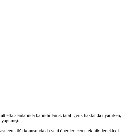
 etki alanlarında barındırılan 3. taraf içerik hakkında uyarırken,
 yapılmıştı.
sı gerektiği konusunda da yeni öneriler içeren ek bilgiler ekledi.