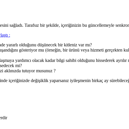
tesini sağladı. Tarafsız bir şekilde, içeriğinizin bu güncellemeyle senkr
laştı :
inde yararlı olduğunu düşünecek bir kitleniz var mı?
şandığını gösteriyor mu (örneğin, bir ürünü veya hizmeti gerçekten kulla
laşmaya yardımcı olacak kadar bilgi sahibi olduğunu hissederek ayrılır
issedecek mi?
izi aklınızda tutuyor musunuz ?
nde içeriğinizde değişiklik yaparsanız iyileşmenin birkaç ay sürebilece
erdir