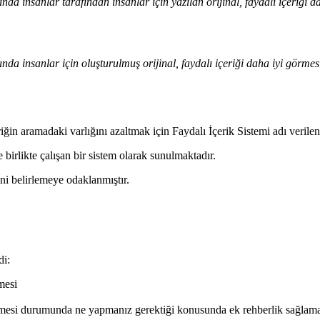
da insanlar tarafından insanlar için yazılan orijinal, faydalı içeriği
nda insanlar için oluşturulmuş orijinal, faydalı içeriği daha iyi görm
iğin aramadaki varlığını azaltmak için Faydalı İçerik Sistemi adı verilen 
e birlikte çalışan bir sistem olarak sunulmaktadır.
rini belirlemeye odaklanmıştır.
di:
mesi
betmesi durumunda ne yapmanız gerektiği konusunda ek rehberlik sağlam