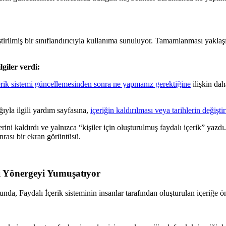
ştirilmiş bir sınıflandırıcıyla kullanıma sunuluyor. Tamamlanması yakla
lgiler verdi:
çerik sistemi güncellemesinden sonra ne yapmanız gerektiğine
ilişkin dah
ğıyla ilgili yardım sayfasına,
içeriğin kaldırılması veya tarihlerin değişti
rini kaldırdı ve yalnızca “kişiler için oluşturulmuş faydalı içerik” yazd
rası bir ekran görüntüsü.
li Yönergeyi Yumuşatıyor
unda, Faydalı İçerik sisteminin insanlar tarafından oluşturulan içeriğe 