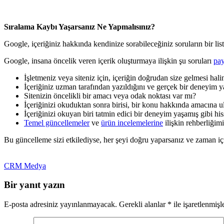
Sıralama Kaybı Yaşarsanız Ne Yapmalısınız?
Google, içeriğiniz hakkında kendinize sorabileceğiniz soruların bir lis
Google, insana öncelik veren içerik oluşturmaya ilişkin şu soruları
pay
İşletmeniz veya siteniz için, içeriğin doğrudan size gelmesi hal
İçeriğiniz uzman tarafından yazıldığını ve gerçek bir deneyim ya
Sitenizin öncelikli bir amacı veya odak noktası var mı?
İçeriğinizi okuduktan sonra birisi, bir konu hakkında amacına u
İçeriğinizi okuyan biri tatmin edici bir deneyim yaşamış gibi h
Temel güncellemeler
ve
ürün incelemelerine
ilişkin rehberliğim
Bu güncelleme sizi etkilediyse, her şeyi doğru yaparsanız ve zaman içi
CRM Medya
Bir yanıt yazın
E-posta adresiniz yayınlanmayacak.
Gerekli alanlar
*
ile işaretlenmişl