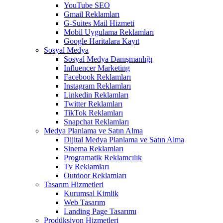
YouTube SEO
Gmail Reklamları
G-Suites Mail Hizmeti
Mobil Uygulama Reklamları
Google Haritalara Kayıt
Sosyal Medya
Sosyal Medya Danışmanlığı
Influencer Marketing
Facebook Reklamları
Instagram Reklamları
Linkedin Reklamları
Twitter Reklamları
TikTok Reklamları
Snapchat Reklamları
Medya Planlama ve Satın Alma
Dijital Medya Planlama ve Satın Alma
Sinema Reklamları
Programatik Reklamcılık
Tv Reklamları
Outdoor Reklamları
Tasarım Hizmetleri
Kurumsal Kimlik
Web Tasarım
Landing Page Tasarımı
Prodüksiyon Hizmetleri