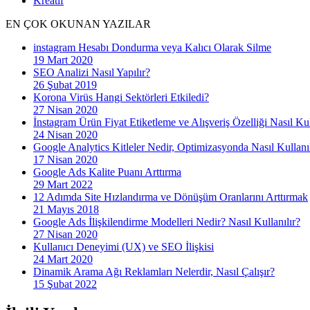
Kreatif
EN ÇOK OKUNAN YAZILAR
instagram Hesabı Dondurma veya Kalıcı Olarak Silme
19 Mart 2020
SEO Analizi Nasıl Yapılır?
26 Şubat 2019
Korona Virüs Hangi Sektörleri Etkiledi?
27 Nisan 2020
İnstagram Ürün Fiyat Etiketleme ve Alışveriş Özelliği Nasıl Kul
24 Nisan 2020
Google Analytics Kitleler Nedir, Optimizasyonda Nasıl Kullanıl
17 Nisan 2020
Google Ads Kalite Puanı Arttırma
29 Mart 2022
12 Adımda Site Hızlandırma ve Dönüşüm Oranlarını Arttırmak
21 Mayıs 2018
Google Ads İlişkilendirme Modelleri Nedir? Nasıl Kullanılır?
27 Nisan 2020
Kullanıcı Deneyimi (UX) ve SEO İlişkisi
24 Mart 2020
Dinamik Arama Ağı Reklamları Nelerdir, Nasıl Çalışır?
15 Şubat 2022