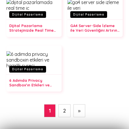
Dijital Pazarlama
Dijital Pazarlama
Dijital Pazarlama
GA4 Server-Side İzleme
Stratejinizde Real Time
ile Veri Güvenliğini Artırın:
İçerik Kullanım Kılavuzu
Server-Side Tag Manager
Nedir?
Dijital Pazarlama
6 Adımda Privacy
Sandbox’ın Etkileri ve
Hazırlık Süreci
1
2
»