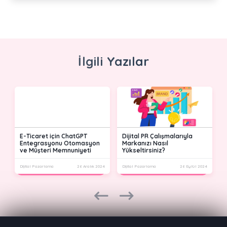
İlgili Yazılar
E-Ticaret için ChatGPT
Dijital PR Çalışmalarıyla
Entegrasyonu Otomasyon
Markanızı Nasıl
ve Müşteri Memnuniyeti
Yükseltirsiniz?
24
Dijital Pazarlama
26 Aralık 2024
Dijital Pazarlama
26 Eylül 2024
D
prev
next