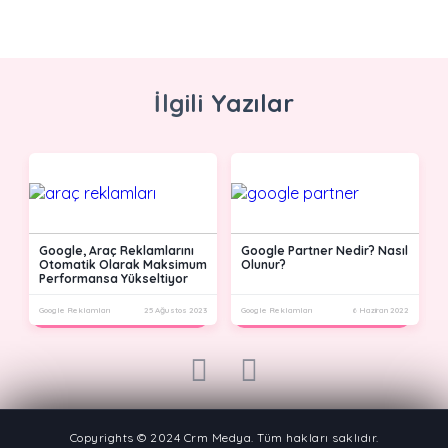
İlgili Yazılar
Google, Araç Reklamlarını
Google Partner Nedir? Nasıl
Otomatik Olarak Maksimum
Olunur?
Performansa Yükseltiyor
20
Google Reklamları
25 Ağustos 2023
Google Reklamları
6 Haziran 2022
G
prev
next
Copyrights © 2024 Crm Medya. Tüm hakları saklıdır.