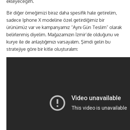
ekleyeceğim.
Bir diğer örneğimizi biraz daha spesifik hale getirelim,
sadece Iphone X modeline özel getirdiğimiz bir
ürünümüz var ve kampanyamız “Aynı Gün Teslim” olarak
belirlenmiş diyelim. Mağazamızın İzmir’de olduğunu ve
kurye ile de anlaştığımızı varsayalım. Şimdi gelin bu
stratejiye göre bir kitle oluşturalım: