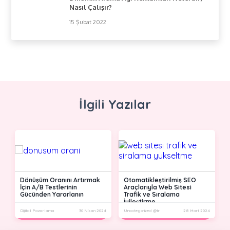
Nasıl Çalışır?
15 Şubat 2022
İlgili Yazılar
?
Dönüşüm Oranını Artırmak
Otomatikleştirilmiş SEO
İçin A/B Testlerinin
Araçlarıyla Web Sitesi
Gücünden Yararlanın
Trafik ve Sıralama
İyileştirme
22
Dijital Pazarlama
30 Nisan 2024
Uncategorized @tr
28 Mart 2024
D