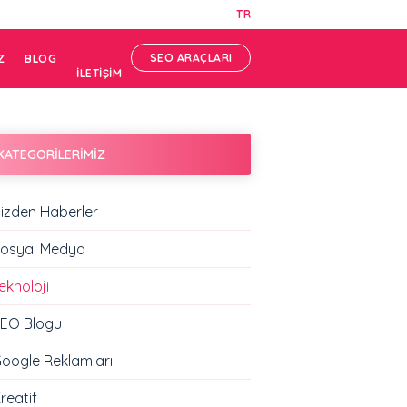
TR
SEO ARAÇLARI
Z
BLOG
İLETİŞİM
KATEGORİLERİMİZ
izden Haberler
osyal Medya
eknoloji
EO Blogu
oogle Reklamları
reatif