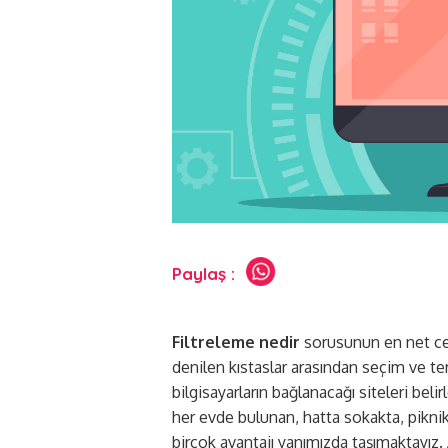
Paylaş :
Filtreleme nedir
sorusunun en net cevab
denilen kıstaslar arasından seçim ve t
bilgisayarların bağlanacağı siteleri be
her evde bulunan, hatta sokakta, pikni
birçok avantajı yanımızda taşımaktayız. 