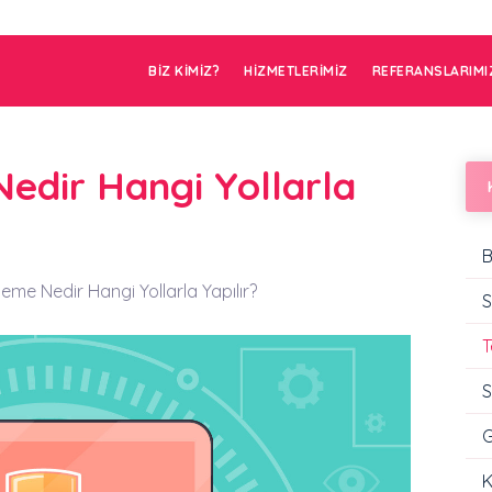
BİZ KİMİZ?
HİZMETLERİMİZ
REFERANSLARIMI
edir Hangi Yollarla
B
leme Nedir Hangi Yollarla Yapılır?
S
T
S
G
K