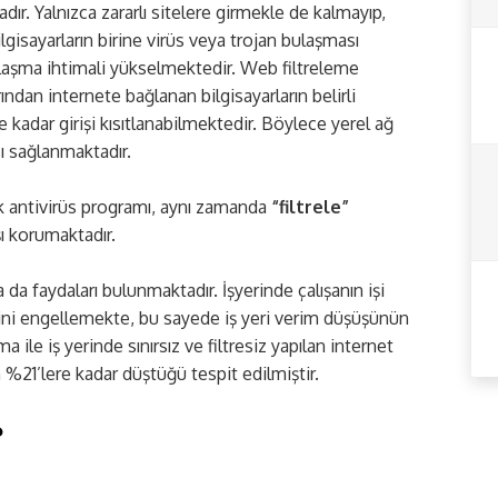
dır. Yalnızca zararlı sitelere girmekle de kalmayıp,
lgisayarların birine virüs veya trojan bulaşması
bulaşma ihtimali yükselmektedir. Web filtreleme
ından internete bağlanan bilgisayarların belirli
ine kadar girişi kısıtlanabilmektedir. Böylece yerel ağ
sı sağlanmaktadır.
k antivirüs programı, aynı zamanda
“filtrele”
şı korumaktadır.
a da faydaları bulunmaktadır. İşyerinde çalışanın işi
rini engellemekte, bu sayede iş yeri verim düşüşünün
 ile iş yerinde sınırsız ve filtresiz yapılan internet
 %21’lere kadar düştüğü tespit edilmiştir.
?